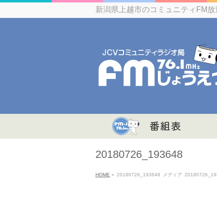
新潟県上越市のコミュニティFM放
20180726_193648
HOME
»
20180726_193648
メディア
20180726_19