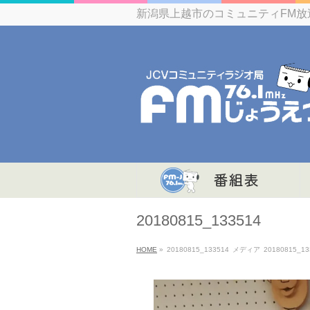
新潟県上越市のコミュニティFM放
20180815_133514
HOME
»
20180815_133514
メディア
20180815_13