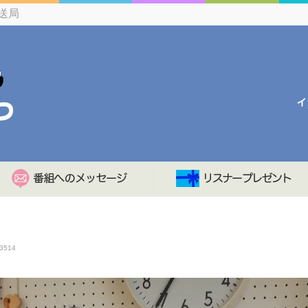
送局
3514