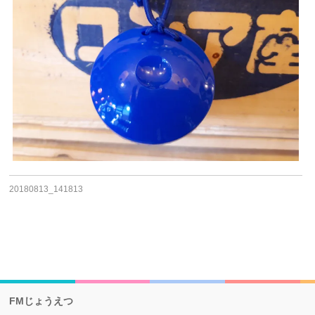
20180813_141813
FMじょうえつ