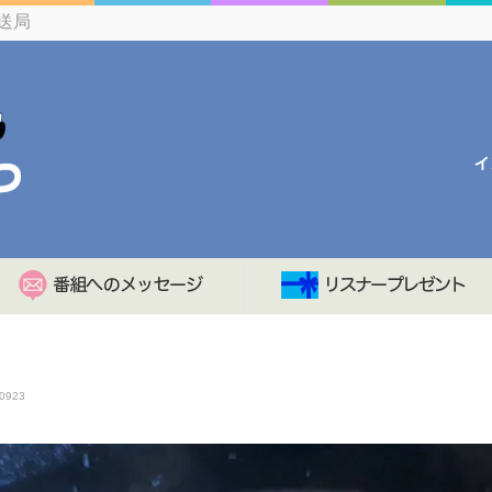
送局
0923