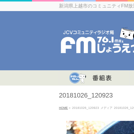
新潟県上越市のコミュニティFM放
20181026_120923
HOME
»
20181026_120923
メディア
20181026_12