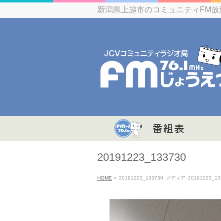
新潟県上越市のコミュニティFM放
20191223_133730
HOME
»
20191223_133730
メディア
20191223_13