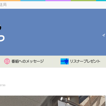
送局
3730