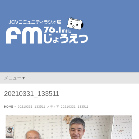
メニュー▼
20210331_133511
HOME
»
20210331_133511
メディア
20210331_133511