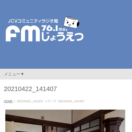
メニュー▼
20210422_141407
HOME
»
20210422_141407
メディア
20210422_141407