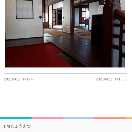
20210422_141747
20210422_141533
FMじょうえつ