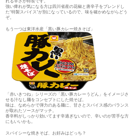
れる辛さが特長です。
強い痺れが気になる方は四川省産の花椒と唐辛子をブレンドし
た“特製スパイス”が別になっているので、味を確かめながらどう
ぞ。
もう一つは東洋水産「黒い豚カレー焼きそば」
「赤いきつね」シリーズの「黒い豚カレーうどん」をイメージさ
せる汁なし麺をコンセプトにした焼そば。
味は、なめらかで弾力のある麺に、甘さとスパイス感のバランス
が取れたソースがマッチ。
香辛料がしっかり効いてます辛過ぎないので、辛いのが苦手な方
にもいいかも。
スパイシーな焼きそば、お好みはどっち？