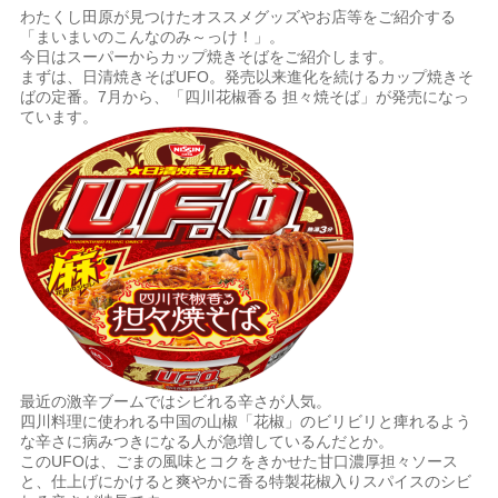
わたくし田原が見つけたオススメグッズやお店等をご紹介する
「まいまいのこんなのみ～っけ！」。
今日はスーパーからカップ焼きそばをご紹介します。
まずは、日清焼きそばUFO。発売以来進化を続けるカップ焼きそ
ばの定番。7月から、「四川花椒香る 担々焼そば」が発売になっ
ています。
最近の激辛ブームではシビれる辛さが人気。
四川料理に使われる中国の山椒「花椒」のビリビリと痺れるよう
な辛さに病みつきになる人が急増しているんだとか。
このUFOは、ごまの風味とコクをきかせた甘口濃厚担々ソース
と、仕上げにかけると爽やかに香る特製花椒入りスパイスのシビ