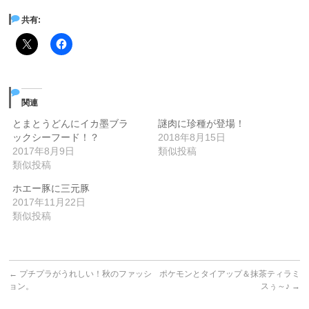
共有:
関連
とまとうどんにイカ墨ブラ
謎肉に珍種が登場！
ックシーフード！？
2018年8月15日
2017年8月9日
類似投稿
類似投稿
ホエー豚に三元豚
2017年11月22日
類似投稿
←
プチプラがうれしい！秋のファッシ
ポケモンとタイアップ＆抹茶ティラミ
ョン。
スぅ～♪
→