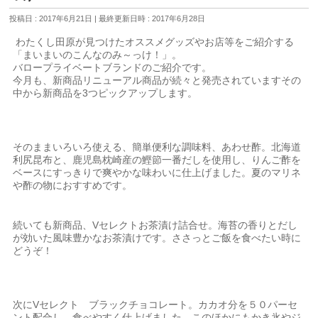
投稿日 : 2017年6月21日
最終更新日時 : 2017年6月28日
わたくし田原が見つけたオススメグッズやお店等をご紹介する
「まいまいのこんなのみ～っけ！」。
バロープライベートブランドのご紹介です。
今月も、新商品リニューアル商品が続々と発売されていますその
中から新商品を3つピックアップします。
そのままいろいろ使える、簡単便利な調味料、あわせ酢。北海道
利尻昆布と、鹿児島枕崎産の鰹節一番だしを使用し、りんご酢を
ベースにすっきりで爽やかな味わいに仕上げました。夏のマリネ
や酢の物におすすめです。
続いても新商品、Vセレクトお茶漬け詰合せ。海苔の香りとだし
が効いた風味豊かなお茶漬けです。ささっとご飯を食べたい時に
どうぞ！
次にVセレクト ブラックチョコレート。カカオ分を５０パーセ
ント配合し、食べやすく仕上げました。このほかにもかき氷やジ