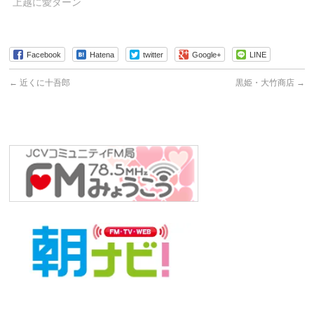
上越に愛ターン
Facebook
Hatena
twitter
Google+
LINE
←
近くに十吾郎
黒姫・大竹商店
→