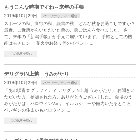
もうこんな時期ですね～来年の手帳
2019年10月29日
パーソナリティー通信
スポーツの秋、食欲の秋、読書の秋…どんな秋をお過ごしですか？
最近、ご近所からいただいた栗の、栗ごはんを食べました。 さ
て、来年の「新潟手帳」が手元に届いています。 手帳としての機
能はモチロン、 花火やお祭り等のイベント ...
この記事を読む
デリグラIN上越 うみがたり
2019年10月29日
パーソナリティー通信
「あの頃青春グラフィティ デリグラIN上越 うみがたり」 お聞きい
ただいた方、参加された方、ありがとうございました。 会場のう
みがたりは、ハロウィンVer.。 イルカショーや館内いたるところ、
ペンギンの住まいもハロウィン ...
この記事を読む