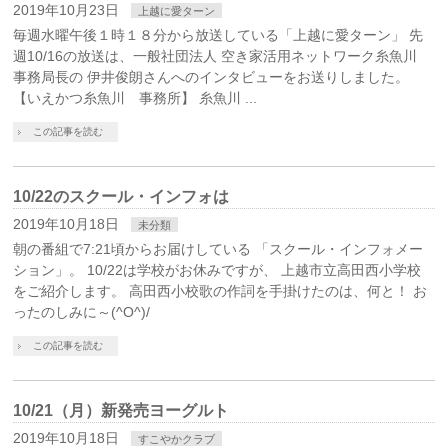
2019年10月23日
上越に愛ターン
毎週水曜午後１時１８分から放送している「上越に愛ターン」 先
週10/16の放送は、一般社団法人 空き家活用ネットワーク糸魚川
事務局長の 伊井俊朗さんへのインタビューをお送りしました。
【いえかつ糸魚川 事務所】 糸魚川 ...
この記事を読む
10/22のスクール・インフォは
2019年10月18日
未分類
朝の番組で7:21頃からお届けしている 「スクール・インフォメー
ション」。 10/22は学校がお休みですが、 上越市立高田西小学校
をご紹介します。 高田西小校歌の作詞を手掛けたのは、何と！ お
ったのしみに～(^O^)/
この記事を読む
10/21（月）新発売ヨーグルト
2019年10月18日
すこやかクラブ