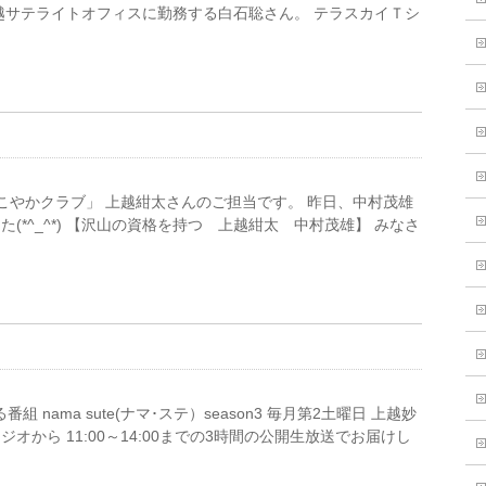
越サテライトオフィスに勤務する白石聡さん。 テラスカイＴシ
すこやかクラブ」 上越紺太さんのご担当です。 昨日、中村茂雄
*^_^*) 【沢山の資格を持つ 上越紺太 中村茂雄】 みなさ
 nama sute(ナマ･ステ）season3 毎月第2土曜日 上越妙
から 11:00～14:00までの3時間の公開生放送でお届けし