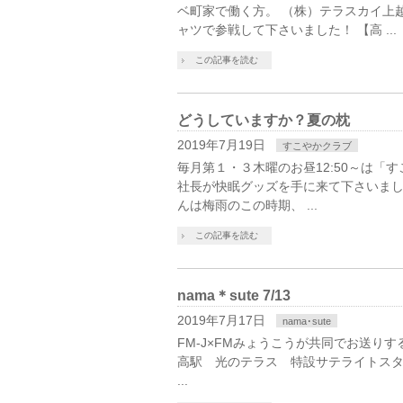
ベ町家で働く方。 （株）テラスカイ上
ャツで参戦して下さいました！ 【高 ...
この記事を読む
どうしていますか？夏の枕
2019年7月19日
すこやかクラブ
毎月第１・３木曜のお昼12:50～は「
社長が快眠グッズを手に来て下さいました(
んは梅雨のこの時期、 ...
この記事を読む
nama＊sute 7/13
2019年7月17日
nama･sute
FM-J×FMみょうこうが共同でお送りする番組
高駅 光のテラス 特設サテライトスタジオ
...