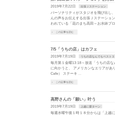
2019年7月22日
出張Ｊステーション
パーソナリティがスタジオを飛び出し
んの声をお伝えする出張Ｊステーショ
われている「花のまち高田～お水鉢プロジェ
この記事を読む
7/5「うちの店」はカフェ
2019年7月19日
うちの店なんでもベスト３
毎月第１金曜13:18～放送「うちの店
に向かうと、 アメリカンなエリアがありま
Cafe） ステーキ ...
この記事を読む
高野さんの「願い」叶う
2019年7月19日
上越に愛ターン
毎週水曜午後１時１８分からは「上越に