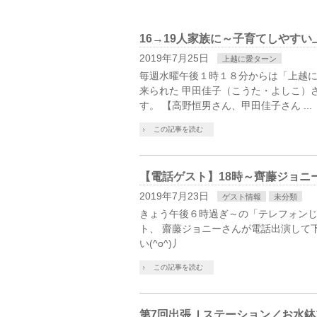
16→19人家族に～子育てしやすい
2019年7月25日
上越に愛ターン
毎週水曜午後１時１８分からは「上越に
来られた 甲田佳子（こうた・よしこ）
す。 【高野恒男さん、甲田佳子さん ...
この記事を読む
【電話ゲスト】18時～齊藤ジョニ
2019年7月23日
ゲスト情報
未分類
きょう午後６時過ぎ～の「テレフォンじゃ
ト、 齋藤ジョニーさんが電話出演して
い(^o^)丿
この記事を読む
第7回出張Ｊステーション／お水鉢