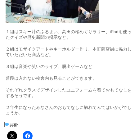
１組はスキー汁のふるまい、高田の桜めぐりラリー、iPadを使っ
たクイズや歴史新聞の掲示など。
２組はモザイクアートやキーホルダー作り、本町商店街に協力し
ていただいた商店など。
３組は音楽や笑いのライブ、脱出ゲームなど
普段は入れない校舎内も見ることができます。
それぞれクラスでデザインしたユニフォームを着ておもてなしを
するそうです。
２年生になったみなさんのおもてなしに触れてみてはいかがでし
ょうか。
共有: