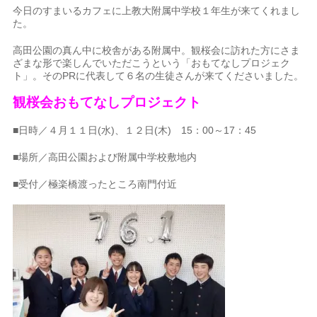
今日のすまいるカフェに上教大附属中学校１年生が来てくれまし
た。
高田公園の真ん中に校舎がある附属中。観桜会に訪れた方にさま
ざまな形で楽しんでいただこうという「おもてなしプロジェク
ト」。そのPRに代表して６名の生徒さんが来てくださいました。
観桜会おもてなしプロジェクト
■日時／４月１１日(水)、１２日(木) 15：00～17：45
■場所／高田公園および附属中学校敷地内
■受付／極楽橋渡ったところ南門付近