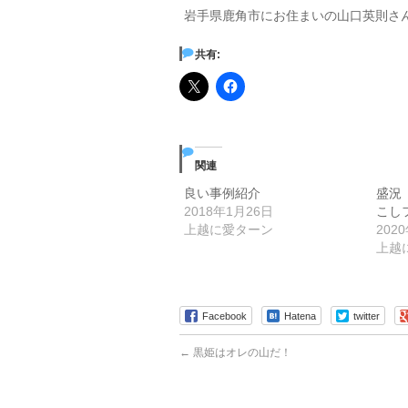
岩手県鹿角市にお住まいの山口英則さ
共有:
関連
良い事例紹介
盛況
2018年1月26日
こし
上越に愛ターン
202
上越
Facebook
Hatena
twitter
←
黒姫はオレの山だ！