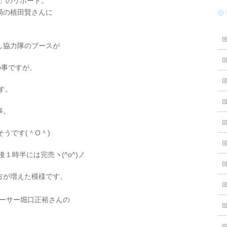
」のリポート。
局の植田賢さんに
し協力隊のブースが
の事ですが、
す。
事。
うです(＾O＾)
１時半には完売ヽ(^o^)ノ
方が増えた模様です。
ューサー堀口正裕さんの