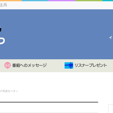
送局
熊の毛皮をベタッ