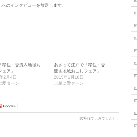
んへのインタビューを放送します。
「移住・交流＆地域お
あさって江戸で「移住・交
フェア」
流＆地域おこしフェア」
0年2月4日
2019年1月18日
に愛ターン
上越に愛ターン
Google+
武将れでぃおでした♪
→