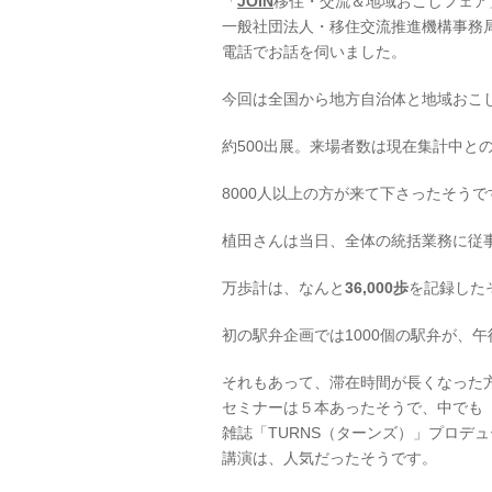
「
JOIN
移住・交流＆地域おこしフェア
一般社団法人・移住交流推進機構事務
電話でお話を伺いました。
今回は全国から地方自治体と地域おこ
約500出展。来場者数は現在集計中と
8000人以上の方が来て下さったそうで
植田さんは当日、全体の統括業務に従
万歩計は、なんと
36,000歩
を記録したそ
初の駅弁企画では1000個の駅弁が、午後
それもあって、滞在時間が長くなった
セミナーは５本あったそうで、中でも
雑誌「TURNS（ターンズ）」プロデ
講演は、人気だったそうです。