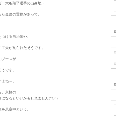
ガー大谷翔平選手の出身地・
った金属の置物があって、
。
をつける自治体や、
に工夫が見られたそうです。
のブースが、
そうです。
すよね～。
ら、京橋の
になるといいかもしれません(^O^)
住を思案中という、