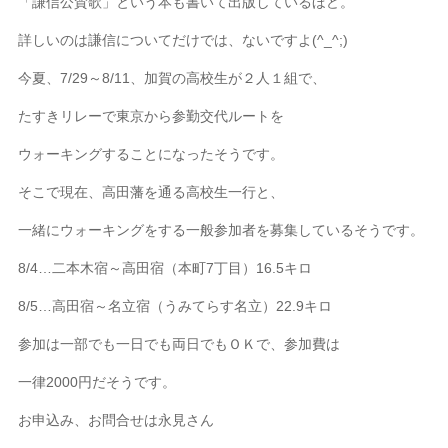
「謙信公賛歌」という本も書いて出版しているほど。
詳しいのは謙信についてだけでは、ないですよ(^_^;)
今夏、7/29～8/11、加賀の高校生が２人１組で、
たすきリレーで東京から参勤交代ルートを
ウォーキングすることになったそうです。
そこで現在、高田藩を通る高校生一行と、
一緒にウォーキングをする一般参加者を募集しているそうです。
8/4…二本木宿～高田宿（本町7丁目）16.5キロ
8/5…高田宿～名立宿（うみてらす名立）22.9キロ
参加は一部でも一日でも両日でもＯＫで、参加費は
一律2000円だそうです。
お申込み、お問合せは永見さん