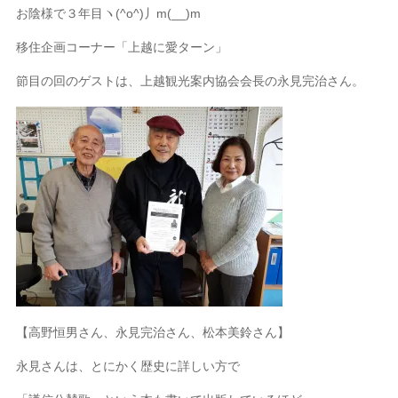
お陰様で３年目ヽ(^o^)丿m(__)m
移住企画コーナー「上越に愛ターン」
節目の回のゲストは、上越観光案内協会会長の永見完治さん。
【高野恒男さん、永見完治さん、松本美鈴さん】
永見さんは、とにかく歴史に詳しい方で