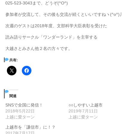
025-523-3043まで、どうぞ(^O^)
参加者が交流して、その後も交流が続くといいですねヽ(^o^)丿
次週のゲストは2018年度、文部科学大臣表彰を受けた
読み語りサークル「ワンダーランド」を主宰する
大越さとみさん他２名の方々です。
共有:
関連
SNSで全国に発信！
○○しやすい上越市
2018年5月22日
2019年7月11日
上越に愛ターン
上越に愛ターン
上越市を「謙信市」に！？
2017年7月17日