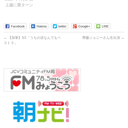
上越に愛ターン
Facebook
Hatena
twitter
Google+
LINE
←
【加筆】3/1「うちの店なんでもベ
齊藤ジョニーさん生出演
→
スト３」