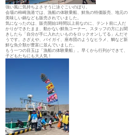
強い風に気持ちよさそうに泳ぐこいのぼり。
会場の柿崎漁港では、漁船の体験乗船、鮮魚の特価販売、地元の
美味しい鍋なども販売されていました。
気になったのは、販売開始1時間以上前なのに、テント前に人だ
かりができたまま、動かない鮮魚コーナー。スタッフの方にお聞
きしたら「自分が手に入れたいものをロックオンしてる」んだそ
うです。さざえや、バイガイ、座布団のようなヒラメ、鯛など新
鮮な魚介類が豊富に並んでいました。
もう一つの目玉は「漁船の体験乗船」。早くから行列ができて、
子どもたちにも大人気！