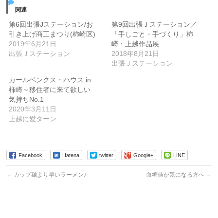
関連
第6回出張Jステーション/お
第9回出張Ｊステーション／
引き上げ商工まつり(柿崎区)
「手しごと・手づくり」柿
2019年6月21日
崎・上越作品展
出張Ｊステーション
2018年8月21日
出張Ｊステーション
カールベンクス・ハウス in
柿崎～移住者に来て欲しい
気持ちNo.1
2020年3月11日
上越に愛ターン
Facebook
Hatena
twitter
Google+
LINE
←
カップ麺より早いラーメン♪
血糖値が気になる方へ
→