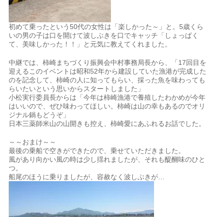
初めて乗ったという50代の女性は「楽しかった～」と。5歳くら
いの男の子は口を開けて波しぶきを口でキャッチ「しょっぱく
て、美味しかった！！」と元気に教えてくれました。
中継では、柿崎まちづくり振興会中村事務局長から、「17回目を
迎えるこのイベントは昭和52年から建設していた漁港が完成した
のを記念して、柿崎の人に知ってもらい、採った魚を味わっても
らいたいという思いからスタートしました」
小松実行委員長からは「今年は柿崎漁港で養殖したわかめが今年
はいいので、ぜひ味わってほしい。柿崎は山の幸もあるのでオリ
ジナル鍋もどうぞ」
日本三薬師米山の山開きも控え、柿崎愛にあふれるお話でした。
～～おまけ～～
最後の乗船で空きができたので、乗せていただきました。
風があり向かい風の時は少し揺れましたが、それも醍醐味のひと
つ。
船尾のほうに乗りましたが、容赦なく波しぶきが…