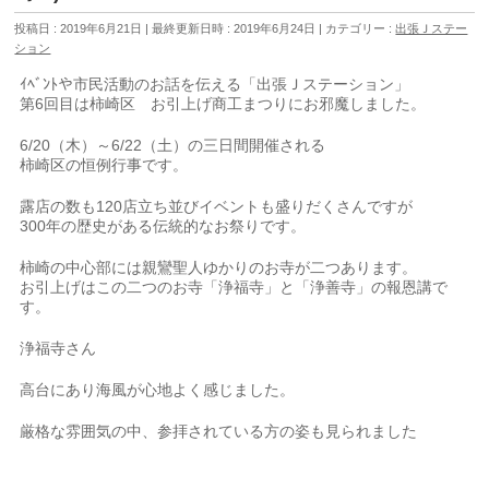
投稿日 : 2019年6月21日
最終更新日時 : 2019年6月24日
カテゴリー :
出張Ｊステー
ション
ｲﾍﾞﾝﾄや市民活動のお話を伝える「出張Ｊステーション」
第6回目は柿崎区 お引上げ商工まつりにお邪魔しました。
6/20（木）～6/22（土）の三日間開催される
柿崎区の恒例行事です。
露店の数も120店立ち並びイベントも盛りだくさんですが
300年の歴史がある伝統的なお祭りです。
柿崎の中心部には親鸞聖人ゆかりのお寺が二つあります。
お引上げはこの二つのお寺「浄福寺」と「浄善寺」の報恩講で
す。
浄福寺さん
高台にあり海風が心地よく感じました。
厳格な雰囲気の中、参拝されている方の姿も見られました