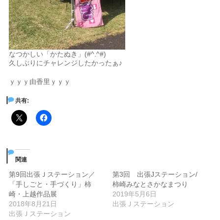
なつかしい「かたぬき」(#^.^#)
久しぶりにチャレンジしたかったぁ♪
ｙｙｙ由香里ｙｙｙ
共有:
関連
第9回出張Ｊステーション／
第3回 出張Jステーション/
「手しごと・手づくり」柿
柿崎みなとさかなまつり
崎・上越作品展
2019年5月6日
2018年8月21日
出張Ｊステーション
出張Ｊステーション