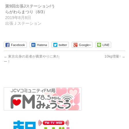
第9回出張Jステーション/う
らがわらまつり（8/3）
2019年8月8日
出張Ｊステーション
Facebook
Hatena
twitter
Google+
LINE
←
東京出身の若者が農業やりに来た
10kg増量↑
→
ー！