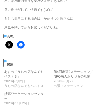
布には石鹸の香りを染み込ませてあるので、
良い香りがして、快適です(‘ω’)ノ
もしも参考にする場合は、かかりつけ医さんに
意見を訊いてからお試しくださいね。
共有:
関連
あすの「うちの店なんでも
第4回出張Jステーション／
ベスト３」
NPO法人おりづるの活動
2020年7月2日
2020年5月27日
うちの店なんでもベスト３
出張Ｊステーション
妙高ワーケーションセンタ
ー
2020年11月26日