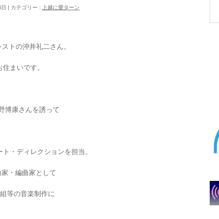
4日
カテゴリー :
上越に愛ターン
ーシストの沖井礼二さん。
お住まいです。
矢野博康さんを誘って
ート・ディレクションを担当。
作曲家・編曲家として
番組等の音楽制作に