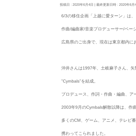
投稿日 : 2020年6月4日
最終更新日時 : 2020年6月
6/3の移住企画「上越に愛ターン」は、
作曲/編曲家/音楽プロデューサー/ベ
広島県のご出身で、現在は東京都内に
沖井さんは1997年、土岐麻子さん、
”Cymbals”を結成。
プロデュース、作詞・作曲・編曲、ア
2003年9月のCymbals解散以降は、
多くのCM、ゲーム、アニメ、テレビ
携わってこられました。