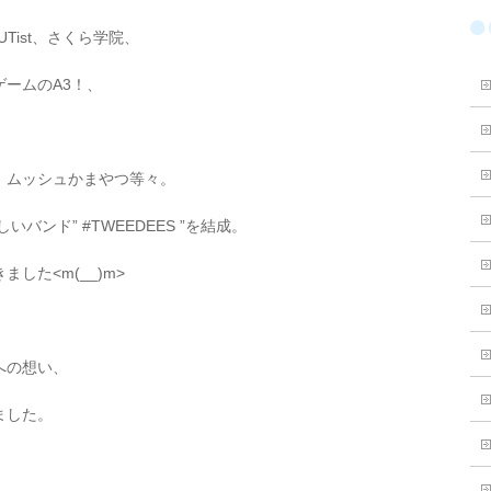
Tist、さくら学院、
ームのA3！、
、ムッシュかまやつ等々。
バンド” #TWEEDEES ”を結成。
した<m(__)m>
への想い、
ました。