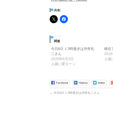
共有:
関連
今日6/3 １3時過ぎは沖井礼
移住
二さん
201
2020年6月3日
上越
上越に愛ターン
Facebook
Hatena
twitter
←
今日6/3 １3時過ぎは沖井礼二さん