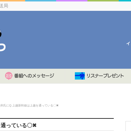
送局
沖井氏にQ.上越新幹線は上越を通っている〇✖
を通っている〇✖