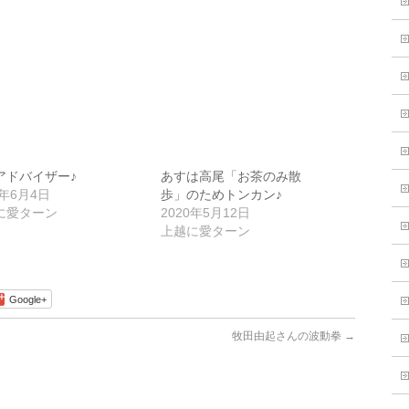
アドバイザー♪
あすは高尾「お茶のみ散
8年6月4日
歩」のためトンカン♪
に愛ターン
2020年5月12日
上越に愛ターン
Google+
牧田由起さんの波動拳
→