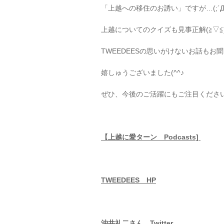
「上越への移住のお誘い」ですが…(;´Д
上越についてのクイズも見事正解(≧▽≦
TWEEDEESの思いがけないお話もお
嬉しゅうございました(^^♪
ぜひ、今後のご活躍にもご注目くださ
【上越に愛ターン Podcasts]
TWEEDEES HP
沖井礼二さん Twitter