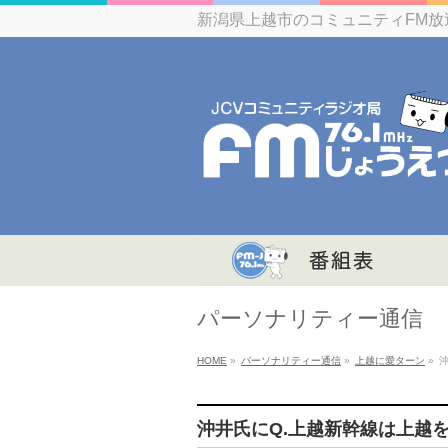
新潟県上越市のコミュニティFM放
パーソナリティー通信
HOME
»
パーソナリティー通信
»
上越に愛ターン
»
沖井氏にQ.上越新幹線は上越