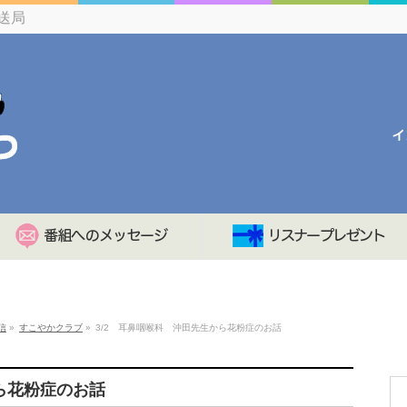
送局
信
»
すこやかクラブ
»
3/2 耳鼻咽喉科 沖田先生から花粉症のお話
ら花粉症のお話