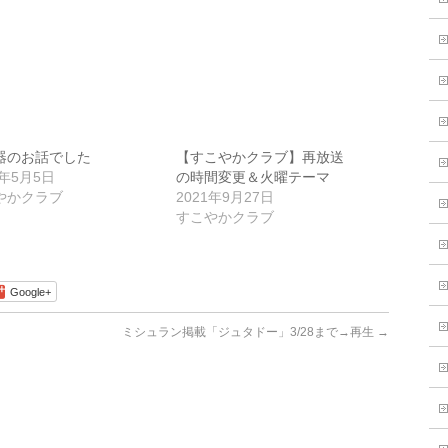
器のお話でした
【すこやかクラブ】再放送
1年5月5日
の時間変更＆火曜テーマ
やかクラブ
2021年9月27日
すこやかクラブ
Google+
ミシュラン掲載「ジュタドー」3/28まで→再生
→