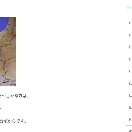
らっしゃる方は、
ノ
０分頃からです。