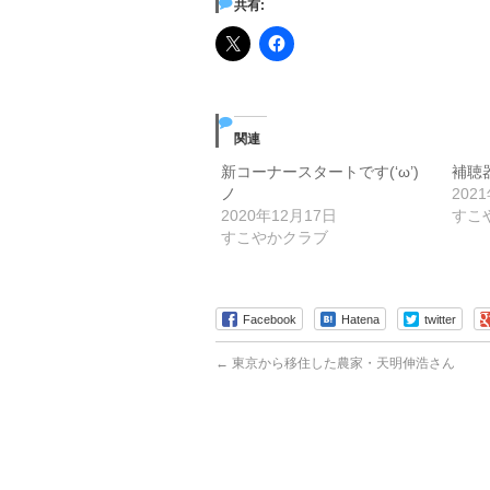
共有:
関連
新コーナースタートです(‘ω’)
補聴
ノ
202
2020年12月17日
すこ
すこやかクラブ
Facebook
Hatena
twitter
←
東京から移住した農家・天明伸浩さん