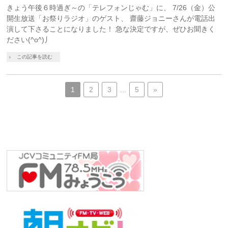
きょう午後６時過ぎ～の「テレフォンじゃむ」に、 7/26（金）公
開生放送「お祭りラジオ」のゲスト、 齋藤ジョニーさんが電話出
演して下さることになりました！ 急な決定ですが、ぜひお聞きく
ださい(^o^)丿
この記事を読む
1
2
3
…
5
»