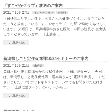
「すこやかクラブ」放送のご案内
2021年10月27日
すこやかクラブ
未分類
上越妙高エリアにお住まいの皆さんの健康づくりに お役立ていた
だこうと放送している「すこやかクラブ」 お昼12:50から放送して
います。 火曜日は、耳鼻咽喉科おきた医院 沖田渉院長が 生出演
してくださっています。 【上越市 ...
この記事を読む
新潟県しごと定住促進課10/24セミナーのご案内
2021年10月21日
未分類
毎週水曜午後１時18分からは移住企画「上越に愛ターン」 今回
は、新潟県しごと定住促進課 湯本苗さんが 電話生出演してくだ
さいました(^O^) ポッドキャストで、いつでもお聞きいただけま
す。 「上越に愛ターン」のバナーから ...
この記事を読む