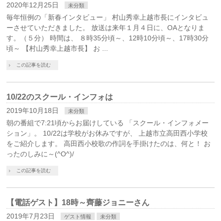
2020年12月25日
未分類
毎年恒例の「新春インタビュー」 村山秀幸上越市長にインタビュ
ーさせていただきました。 放送は来年１月４日に、OAとなりま
す。（５分） 時間は、 ８時35分頃～、12時10分頃～、17時30分
頃～ 【村山秀幸上越市長】 お ...
この記事を読む
10/22のスクール・インフォは
2019年10月18日
未分類
朝の番組で7:21頃からお届けしている 「スクール・インフォメー
ション」。 10/22は学校がお休みですが、 上越市立高田西小学校
をご紹介します。 高田西小校歌の作詞を手掛けたのは、何と！ お
ったのしみに～(^O^)/
この記事を読む
【電話ゲスト】18時～齊藤ジョニーさん
2019年7月23日
ゲスト情報
未分類