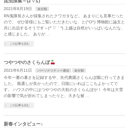
昆虫採集～(≧▽≦)
2021年8月19日
未分類
RN鬼隊長さんが採集されたクワガタなど。 あまりにも見事だった
ので、 ぜひ皆様にもご覧いただきたいな、と(^O^) 博物館に論文と
共に出品するそうです～(*´▽｀*) 上越は自然がいっぱいなんだな、
と感じました。 ありが ...
この記事を読む
つやつやのさくらんぼ
2021年6月11日
パーソナリティー通信
未分類
今年一番の暑さを記録する中、矢代農園さくらんぼ園に行ってきま
した。 風通しが良かったので、日陰にいればここちよかってで
す。 ハウスの中にはつやつやの大粒のさくらんぼが！ 今年は大雪
の影響で気が折れてしまったりと、大きな被 ...
この記事を読む
新春インタビュー♪