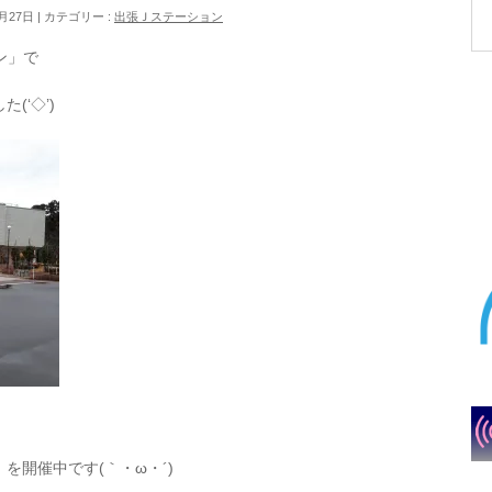
月27日
カテゴリー :
出張Ｊステーション
ン」で
(‘◇’)ゞ
を開催中です(｀・ω・´)