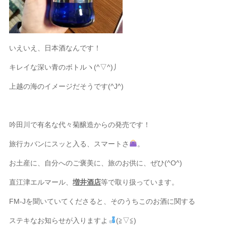
いえいえ、日本酒なんです！
キレイな深い青のボトルヽ(^▽^)丿
上越の海のイメージだそうです(^J^)
吟田川で有名な代々菊醸造からの発売です！
旅行カバンにスッと入る、スマートさ
。
お土産に、自分へのご褒美に、旅のお供に、ぜひ(^O^)
直江津エルマール、
増井酒店
等で取り扱っています。
FM-Jを聞いていてくださると、そのうちこのお酒に関する
ステキなお知らせが入りますよ
(≧▽≦)