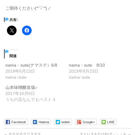
ご期待ください(*’▽’*)ノ
共有:
関連
nama・sute(ナマステ）6/8
nama・sute 8/10
2019年6月13日
2019年8月23日
nama･sute
nama･sute
山本味噌醸造場♪
2017年10月6日
うちの店なんでもベスト３
Facebook
Hatena
twitter
Google+
LINE
←
そろそろクリスマス…
ストレスもなければ・・・も
→