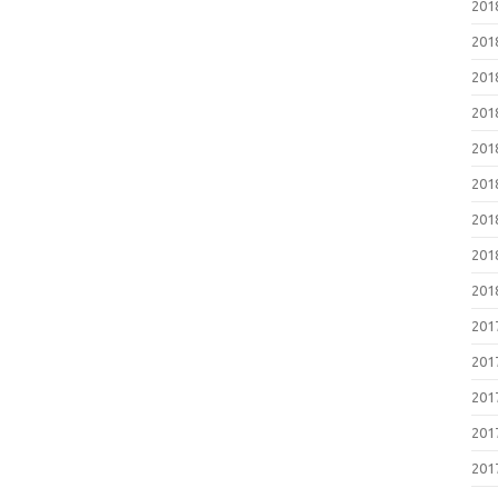
20
20
20
20
20
20
20
20
20
20
20
20
20
20