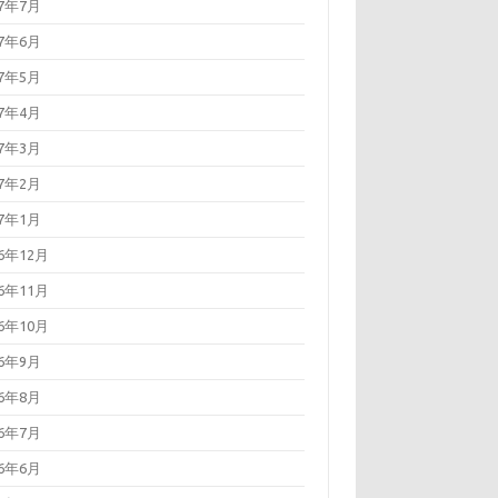
17年7月
17年6月
17年5月
17年4月
17年3月
17年2月
17年1月
16年12月
16年11月
16年10月
16年9月
16年8月
16年7月
16年6月