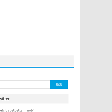
:
witter
ets by getbetterminob1