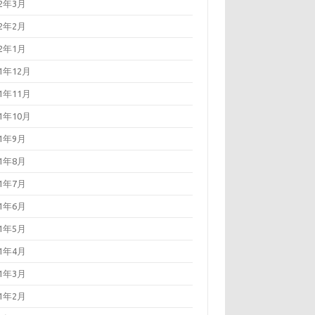
22年3月
22年2月
22年1月
21年12月
21年11月
21年10月
21年9月
21年8月
21年7月
21年6月
21年5月
21年4月
21年3月
21年2月