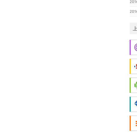
20
20
上