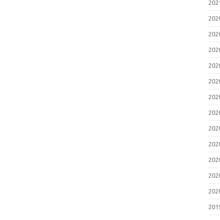
20
20
20
20
20
20
20
20
20
20
20
20
20
20