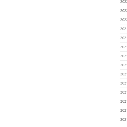
20
20
20
20
20
20
20
20
20
20
20
20
20
20