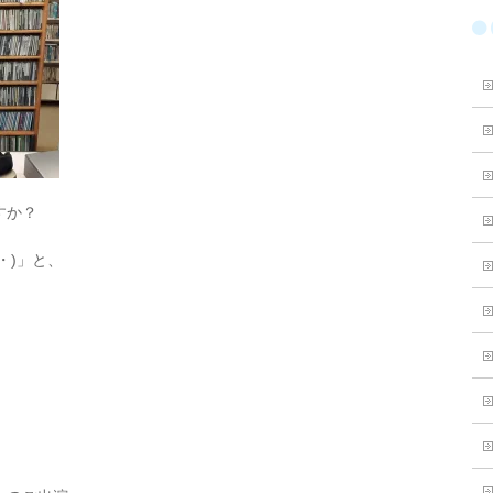
すか？
・)」と、
、