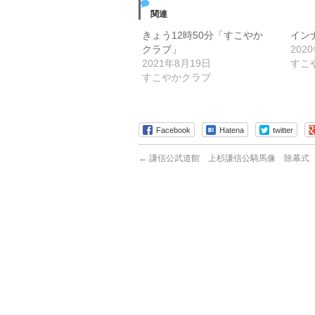
関連
きょう12時50分「すこやか
イン
クラブ」
202
2021年8月19日
すこ
すこやかクラブ
Facebook
Hatena
twitter
←
謙信公武道館 上杉謙信公騎馬像 除幕式