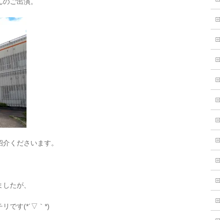
んのご出演。
紹介くださいます。
ましたが、
です(*´▽｀*)