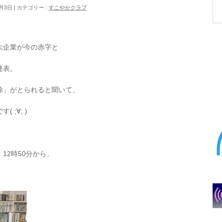
2月3日
カテゴリー :
すこやかクラブ
、
大企業が今の赤字と
発表。
除」がとられると聞いて、
;∀; )
12時50分から、
。