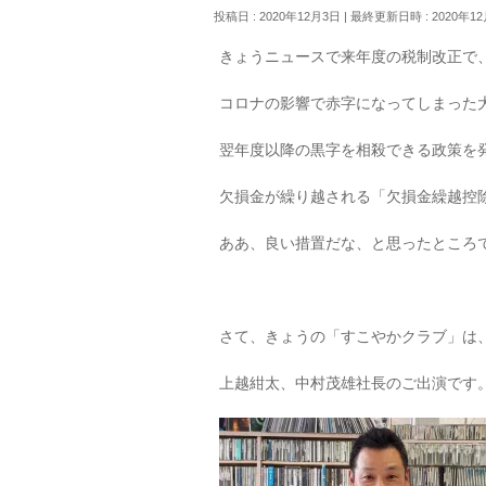
投稿日 : 2020年12月3日
最終更新日時 : 2020年1
きょうニュースで来年度の税制改正で
コロナの影響で赤字になってしまった
翌年度以降の黒字を相殺できる政策を
欠損金が繰り越される「欠損金繰越控
ああ、良い措置だな、と思ったところです( 
さて、きょうの「すこやかクラブ」は、
上越紺太、中村茂雄社長のご出演です