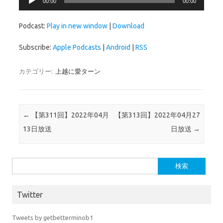
00:00
00:00
声
プ
Podcast:
Play in new window
|
Download
レ
ー
Subscribe:
Apple Podcasts
|
Android
|
RSS
ヤ
ー
カテゴリー:
上越に愛ターン
投稿ナビゲーション
←
【第311回】2022年04月
【第313回】2022年04月27
13日放送
日放送
→
検索:
Twitter
Tweets by getbetterminob1