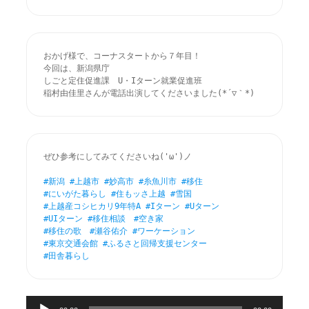
おかげ様で、コーナスタートから７年目！

今回は、新潟県庁　

しごと定住促進課　U・Iターン就業促進班

稲村由佳里さんが電話出演してくださいました(*´▽｀*)
ぜひ参考にしてみてくださいね('ω')ノ

#
新潟
#
上越市
#
妙高市
#
糸魚川市
#
移住
#
にいがた暮らし
#
住もッさ上越
#
雪国
#
上越産コシヒカリ9年特A
#Iターン
#Uターン
#UIターン
#移住相談
#空き家
#移住の歌
#瀬谷佑介
#ワーケーション
#東京交通会館
#ふるさと回帰支援センター
#田舎暮らし
音